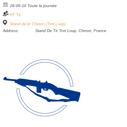
26-06-16 Toute la journée
Bénévoles
FF Tir
Vidéos
Stand de tir Chinon (Trot Loup)
Boutique
Address:
Stand De Tir Trot Loup, Chinon, France