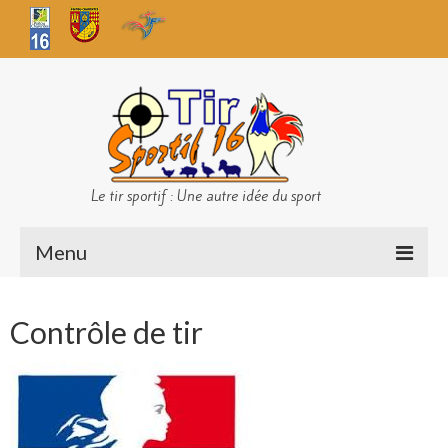
Le tir sportif : Une autre idée du sport
Menu
Infos club
Contrôle de tir
Sécurité
Challenges TS 16
Bilan des championnats