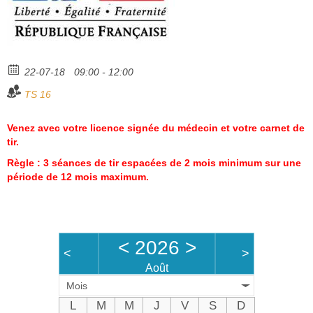
Bénévoles
Vidéos
22-07-18
Boutique
09:00 - 12:00
TS 16
Venez avec votre licence signée du médecin et votre carnet de
tir.
Règle : 3 séances de tir espacées de 2 mois minimum sur une
période de 12 mois maximum.
<
2026
>
<
>
Août
Mois
L
M
M
J
V
S
D