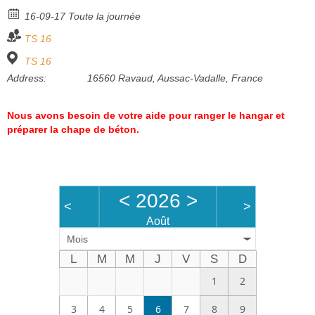
Bénévoles
16-09-17 Toute la journée
TS 16
Vidéos
TS 16
Boutique
Address:
16560 Ravaud, Aussac-Vadalle, France
Nous avons besoin de votre aide pour ranger le hangar et
préparer la chape de béton.
<
2026
>
<
>
Août
Mois
L
M
M
J
V
S
D
1
2
3
4
5
6
7
8
9