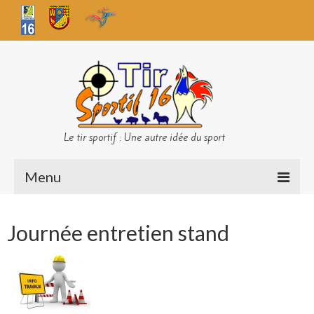
Le tir sportif : Une autre idée du sport
Menu
Infos club
Journée entretien stand
Sécurité
Challenges TS 16
Bilan des championnats