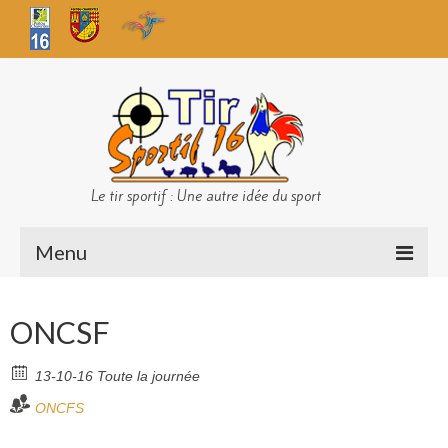
Le tir sportif : Une autre idée du sport
Menu
Infos club
ONCSF
Sécurité
13-10-16 Toute la journée
Challenges TS 16
ONCFS
Bilan des championnats