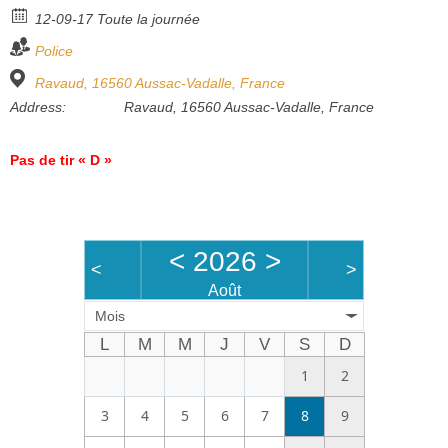
12-09-17 Toute la journée
Bénévoles
Police
Vidéos
Ravaud, 16560 Aussac-Vadalle, France
Boutique
Address:
Ravaud, 16560 Aussac-Vadalle, France
Pas de tir « D »
<
2026
>
<
>
Août
Mois
L
M
M
J
V
S
D
1
2
3
4
5
6
7
8
9