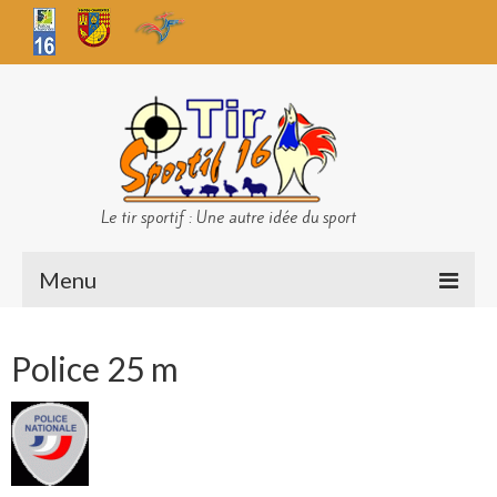
Le tir sportif : Une autre idée du sport
Menu
Infos club
Police 25 m
Sécurité
Challenges TS 16
Bilan des championnats