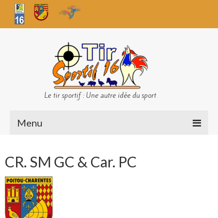
Le tir sportif : Une autre idée du sport
Menu
Infos club
CR. SM GC & Car. PC
Sécurité
Challenges TS 16
Bilan des championnats