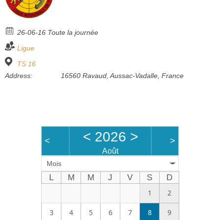
Bénévoles
Vidéos
26-06-16 Toute la journée
Ligue
Boutique
TS 16
Address:
16560 Ravaud, Aussac-Vadalle, France
<
2026
>
<
>
Août
Mois
L
M
M
J
V
S
D
1
2
3
4
5
6
7
8
9