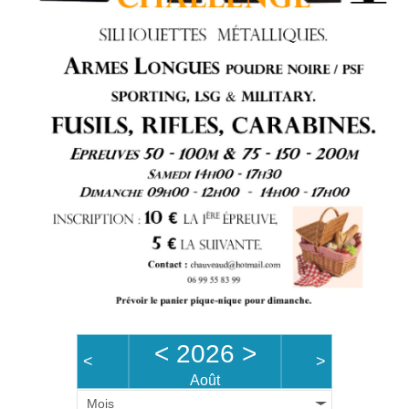
<
2026
>
<
>
Août
Mois