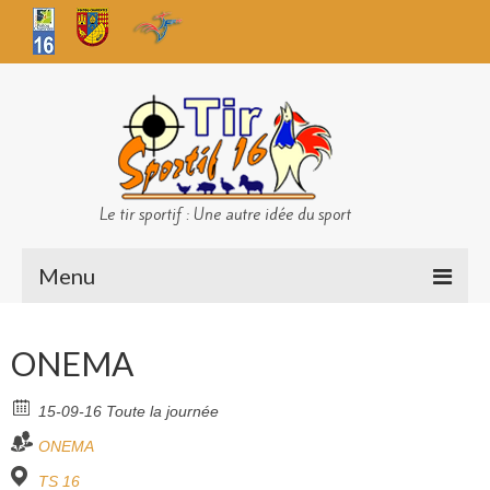
Le tir sportif : Une autre idée du sport
Menu
Infos club
ONEMA
Sécurité
15-09-16 Toute la journée
Challenges TS 16
ONEMA
Bilan des championnats
TS 16