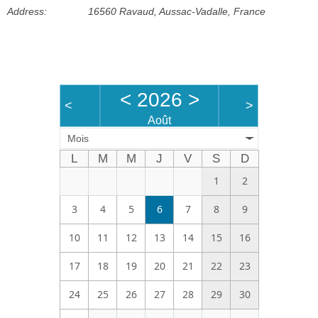
Address:
16560 Ravaud, Aussac-Vadalle, France
Bénévoles
Vidéos
Boutique
<
2026
>
<
>
Août
Mois
L
M
M
J
V
S
D
1
2
3
4
5
6
7
8
9
10
11
12
13
14
15
16
17
18
19
20
21
22
23
24
25
26
27
28
29
30