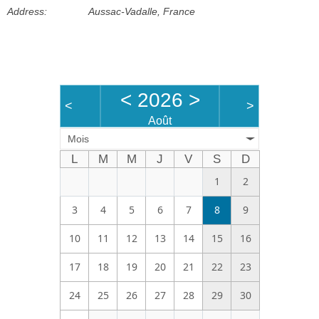
Address:
Aussac-Vadalle, France
Bénévoles
Vidéos
Boutique
<
2026
>
<
>
Août
Mois
L
M
M
J
V
S
D
1
2
3
4
5
6
7
8
9
10
11
12
13
14
15
16
17
18
19
20
21
22
23
24
25
26
27
28
29
30