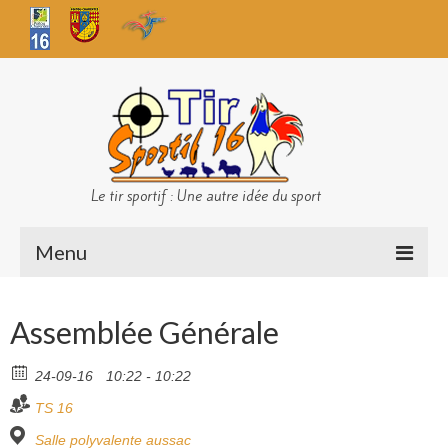
Le tir sportif : Une autre idée du sport
Menu
Infos club
Assemblée Générale
Sécurité
24-09-16
10:22 - 10:22
Challenges TS 16
TS 16
Bilan des championnats
Salle polyvalente aussac