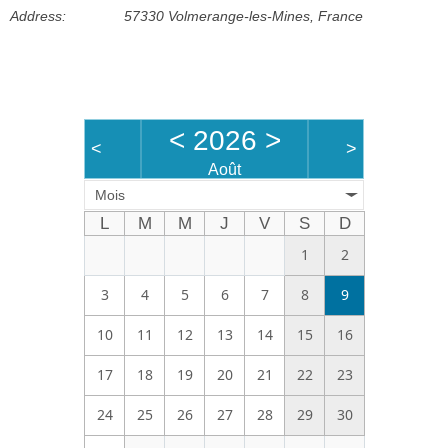
Address:
57330 Volmerange-les-Mines, France
Bénévoles
Vidéos
Boutique
<
2026
>
<
>
Août
Mois
L
M
M
J
V
S
D
1
2
3
4
5
6
7
8
9
10
11
12
13
14
15
16
17
18
19
20
21
22
23
24
25
26
27
28
29
30