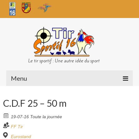
Le tir sportif : Une autre idée du sport
Menu
Infos club
C.D.F 25 – 50 m
Sécurité
19-07-16 Toute la journée
Challenges TS 16
FF Tir
Bilan des championnats
Eurostand