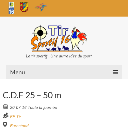
Le tir sportif : Une autre idée du sport
Menu
Infos club
C.D.F 25 – 50 m
Sécurité
20-07-16 Toute la journée
Challenges TS 16
FF Tir
Bilan des championnats
Eurostand