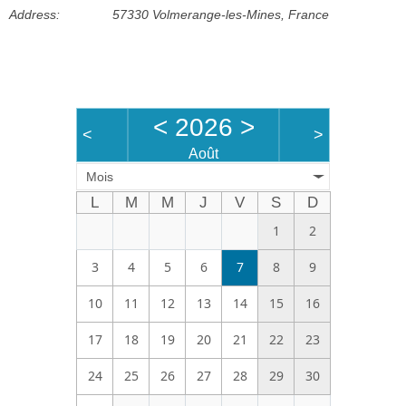
Address:
57330 Volmerange-les-Mines, France
Bénévoles
Vidéos
Boutique
<
2026
>
<
>
Août
Mois
L
M
M
J
V
S
D
1
2
3
4
5
6
7
8
9
10
11
12
13
14
15
16
17
18
19
20
21
22
23
24
25
26
27
28
29
30