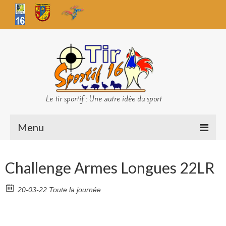
Le tir sportif : Une autre idée du sport
Menu
Infos club
Challenge Armes Longues 22LR
Sécurité
20-03-22 Toute la journée
Challenges TS 16
Bilan des championnats