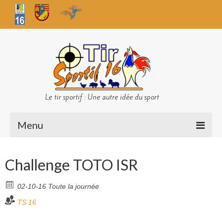
Le tir sportif : Une autre idée du sport
Menu
Infos club
Challenge TOTO ISR
Sécurité
02-10-16 Toute la journée
Challenges TS 16
TS 16
Bilan des championnats