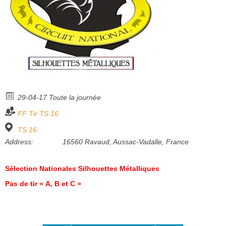
Bénévoles
Vidéos
Boutique
29-04-17 Toute la journée
FF Tir
TS 16
TS 16
Address:
16560 Ravaud, Aussac-Vadalle, France
Sélection Nationales Silhouettes Métalliques
Pas de tir « A, B et C »