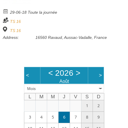
Bénévoles
29-06-18 Toute la journée
Vidéos
TS 16
Boutique
TS 16
Address:
16560 Ravaud, Aussac-Vadalle, France
<
2026
>
<
>
Août
Mois
L
M
M
J
V
S
D
1
2
3
4
5
6
7
8
9