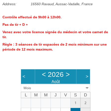
Address:
16560 Ravaud, Aussac-Vadalle, France
Bénévoles
Vidéos
Contrôle effectué de 9h00 à 12h00.
Pas de tir « D »
Boutique
Venez avec votre licence signée du médecin et votre carnet de
tir.
Règle : 3 séances de tir espacées de 2 mois minimum sur une
période de 12 mois maximum.
<
2026
>
<
>
Août
Mois
L
M
M
J
V
S
D
1
2