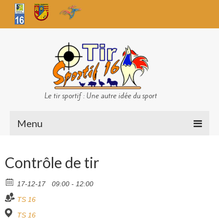
Le tir sportif : Une autre idée du sport
Menu
Infos club
Contrôle de tir
Sécurité
17-12-17
09:00 - 12:00
Challenges TS 16
TS 16
Bilan des championnats
TS 16