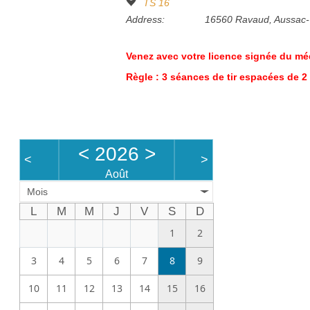
TS 16
Address:
16560 Ravaud, Aussac-
Venez avec votre licence signée du méde
Règle : 3 séances de tir espacées de
<
2026
>
<
>
Août
Mois
L
M
M
J
V
S
D
1
2
3
4
5
6
7
8
9
10
11
12
13
14
15
16