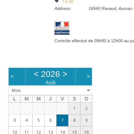
TS 16
Address:
16560 Ravaud, Aussac-
Contrôle effectué de 09h00 à 12h00 au pas
<
2026
>
<
>
Août
Mois
L
M
M
J
V
S
D
1
2
3
4
5
6
7
8
9
10
11
12
13
14
15
16