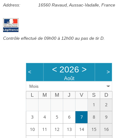
Address:
16560 Ravaud, Aussac-Vadalle, France
Bénévoles
Vidéos
Boutique
Contrôle effectué de 09h00 à 12h00 au pas de tir D.
<
2026
>
<
>
Août
Mois
L
M
M
J
V
S
D
1
2
3
4
5
6
7
8
9
10
11
12
13
14
15
16