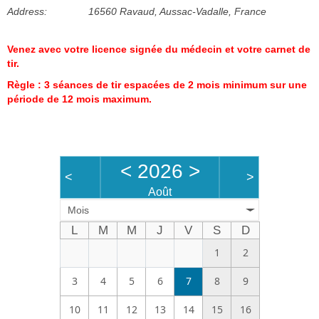
Address:
16560 Ravaud, Aussac-Vadalle, France
Bénévoles
Vidéos
Venez avec votre licence signée du médecin et votre carnet de
tir.
Boutique
Règle : 3 séances de tir espacées de 2 mois minimum sur une
période de 12 mois maximum.
<
2026
>
<
>
Août
Mois
L
M
M
J
V
S
D
1
2
3
4
5
6
7
8
9
10
11
12
13
14
15
16