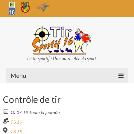
Le tir sportif : Une autre idée du sport
Menu
Infos club
Contrôle de tir
Sécurité
10-07-16 Toute la journée
Challenges TS 16
TS 16
Bilan des championnats
TS 16