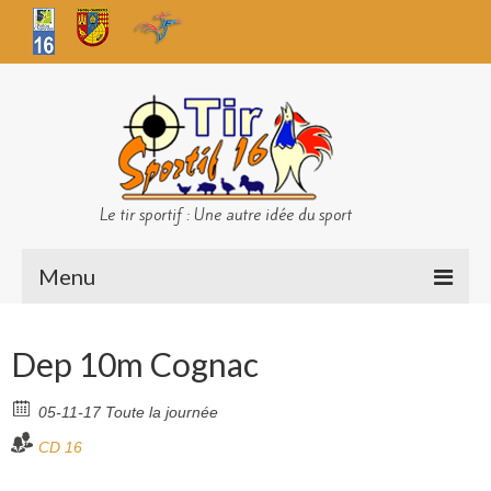
Le tir sportif : Une autre idée du sport
Menu
Infos club
Dep 10m Cognac
Sécurité
05-11-17 Toute la journée
Challenges TS 16
CD 16
Bilan des championnats