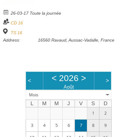
Bénévoles
26-03-17 Toute la journée
Vidéos
CD 16
Boutique
TS 16
Address:
16560 Ravaud, Aussac-Vadalle, France
<
2026
>
<
>
Août
Mois
L
M
M
J
V
S
D
1
2
3
4
5
6
7
8
9