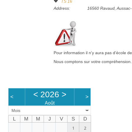
TS 16
Address:
16560 Ravaud, Aussac-
Pour information il n’y aura pas d’école de
Nous comptons sur votre compréhension.
<
2026
>
<
>
Août
Mois
L
M
M
J
V
S
D
1
2