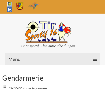
Le tir sportif : Une autre idée du sport
Menu
Infos club
Gendarmerie
Sécurité
13-12-22 Toute la journée
Challenges TS 16
Bilan des championnats