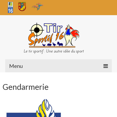
Le tir sportif : Une autre idée du sport
Menu
Infos club
Gendarmerie
Sécurité
Challenges TS 16
Bilan des championnats