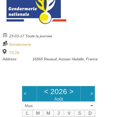
Bénévoles
Vidéos
Boutique
23-03-17 Toute la journée
Gendarmerie
TS 16
Address:
16560 Ravaud, Aussac-Vadalle, France
<
2026
>
<
>
Août
Mois
L
M
M
J
V
S
D