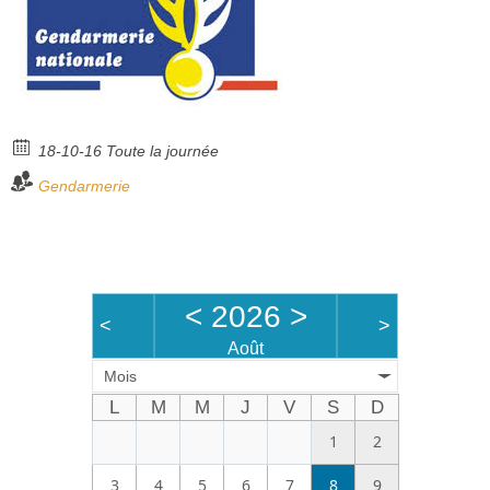
Bénévoles
Vidéos
Boutique
18-10-16 Toute la journée
Gendarmerie
<
2026
>
<
>
Août
Mois
L
M
M
J
V
S
D
1
2
3
4
5
6
7
8
9