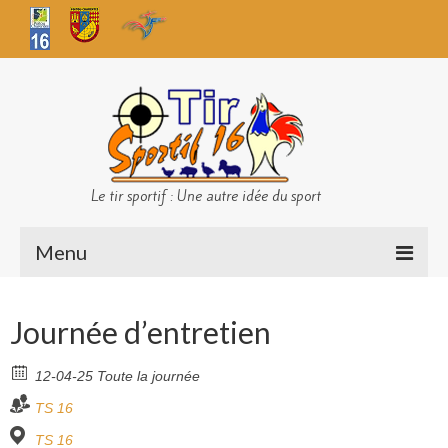
Le tir sportif : Une autre idée du sport
Menu
Infos club
Journée d’entretien
Sécurité
12-04-25 Toute la journée
Challenges TS 16
TS 16
Bilan des championnats
TS 16