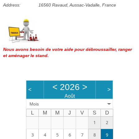
Address:
16560 Ravaud, Aussac-Vadalle, France
Bénévoles
Vidéos
Boutique
Nous avons besoin de votre aide pour débroussailler, ranger
et aménager le stand.
<
2026
>
<
>
Août
Mois
L
M
M
J
V
S
D
1
2
3
4
5
6
7
8
9