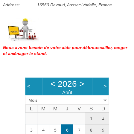
Address:
16560 Ravaud, Aussac-Vadalle, France
Bénévoles
Vidéos
Boutique
Nous avons besoin de votre aide pour débroussailler, ranger
et aménager le stand.
<
2026
>
<
>
Août
Mois
L
M
M
J
V
S
D
1
2
3
4
5
6
7
8
9