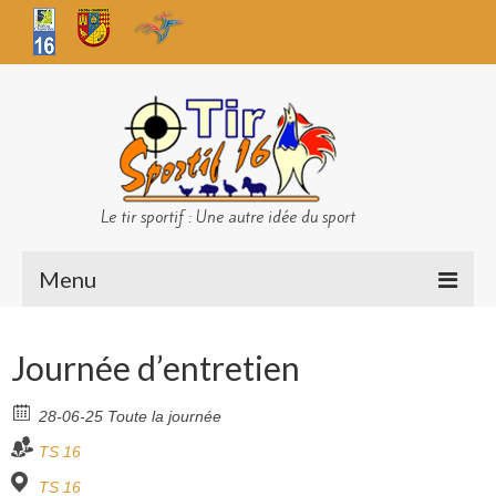
Le tir sportif : Une autre idée du sport
Menu
Infos club
Journée d’entretien
Sécurité
28-06-25 Toute la journée
Challenges TS 16
TS 16
Bilan des championnats
TS 16