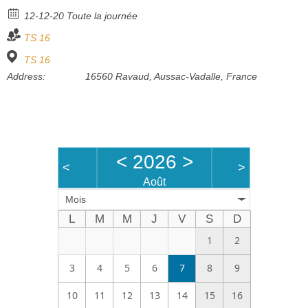
Bénévoles
12-12-20 Toute la journée
TS 16
Vidéos
TS 16
Boutique
Address:
16560 Ravaud, Aussac-Vadalle, France
<
2026
>
<
>
Août
Mois
L
M
M
J
V
S
D
1
2
3
4
5
6
7
8
9
10
11
12
13
14
15
16