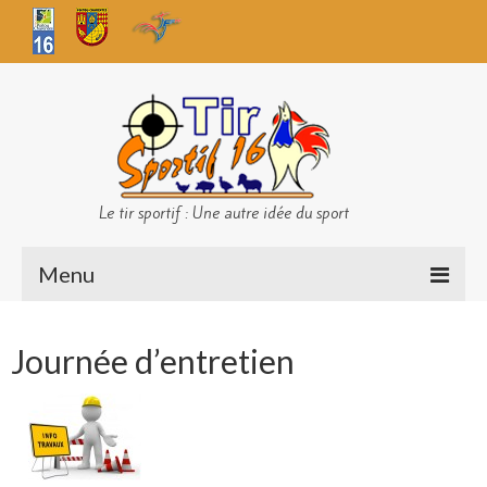
Le tir sportif : Une autre idée du sport
Menu
Infos club
Journée d’entretien
Sécurité
Challenges TS 16
Bilan des championnats