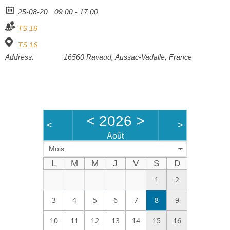
Bénévoles
25-08-20
09:00 - 17:00
TS 16
Vidéos
TS 16
Boutique
Address:
16560 Ravaud, Aussac-Vadalle, France
<
2026
>
<
>
Août
Mois
L
M
M
J
V
S
D
1
2
3
4
5
6
7
8
9
10
11
12
13
14
15
16