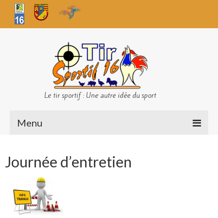
Le tir sportif : Une autre idée du sport
Menu
Infos club
Journée d’entretien
Sécurité
Challenges TS 16
Bilan des championnats