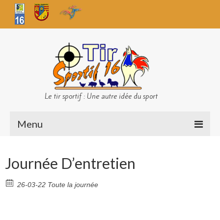
Le tir sportif : Une autre idée du sport
Menu
Infos club
Journée D’entretien
Sécurité
26-03-22 Toute la journée
Challenges TS 16
Bilan des championnats