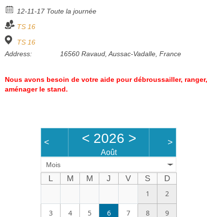
Bénévoles
12-11-17 Toute la journée
TS 16
Vidéos
TS 16
Boutique
Address:
16560 Ravaud, Aussac-Vadalle, France
Nous avons besoin de votre aide pour débroussailler, ranger,
aménager le stand.
<
2026
>
<
>
Août
Mois
L
M
M
J
V
S
D
1
2
3
4
5
6
7
8
9