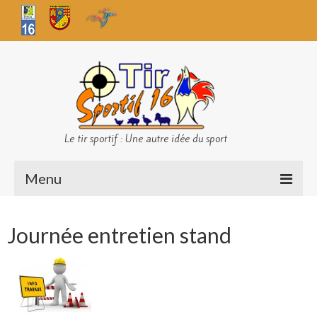
Le tir sportif : Une autre idée du sport
Menu
Infos club
Journée entretien stand
Sécurité
Challenges TS 16
Bilan des championnats