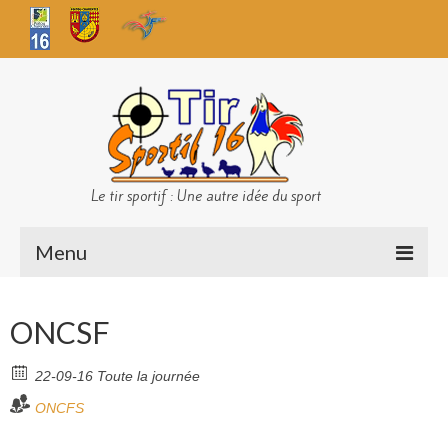
Le tir sportif : Une autre idée du sport
Menu
Infos club
ONCSF
Sécurité
22-09-16 Toute la journée
Challenges TS 16
ONCFS
Bilan des championnats