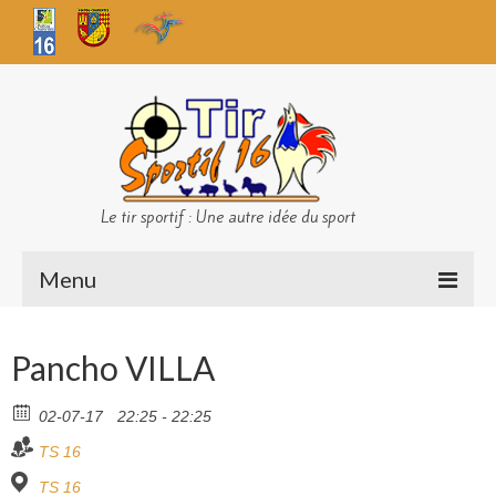
Le tir sportif : Une autre idée du sport
Menu
Infos club
Pancho VILLA
Sécurité
02-07-17
22:25 - 22:25
Challenges TS 16
TS 16
Bilan des championnats
TS 16