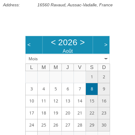
Address:
16560 Ravaud, Aussac-Vadalle, France
Bénévoles
Vidéos
Boutique
<
2026
>
<
>
Août
Mois
L
M
M
J
V
S
D
1
2
3
4
5
6
7
8
9
10
11
12
13
14
15
16
17
18
19
20
21
22
23
24
25
26
27
28
29
30