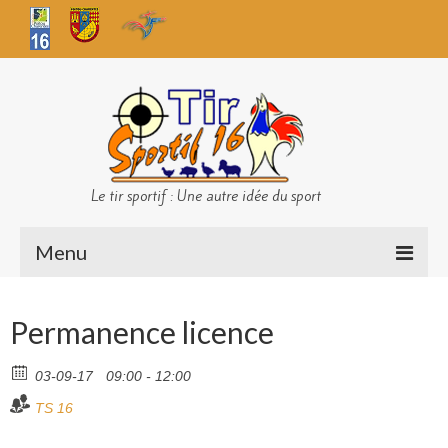
Le tir sportif : Une autre idée du sport
Menu
Infos club
Permanence licence
Sécurité
03-09-17
09:00 - 12:00
Challenges TS 16
TS 16
Bilan des championnats