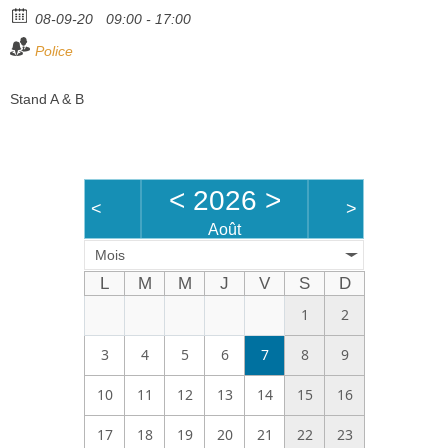
08-09-20
09:00 - 17:00
Bénévoles
Police
Vidéos
Stand A & B
Boutique
<
2026
>
<
>
Août
Mois
L
M
M
J
V
S
D
1
2
3
4
5
6
7
8
9
10
11
12
13
14
15
16
17
18
19
20
21
22
23