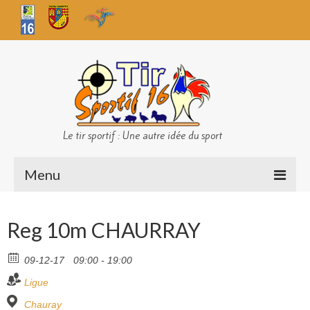
Le tir sportif : Une autre idée du sport
Menu
Infos club
Reg 10m CHAURRAY
Sécurité
09-12-17
09:00 - 19:00
Challenges TS 16
Ligue
Bilan des championnats
Chauray