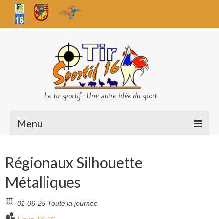
Le tir sportif : Une autre idée du sport
Menu
Infos club
Régionaux Silhouette
Sécurité
Métalliques
Challenges TS 16
01-06-25 Toute la journée
Bilan des championnats