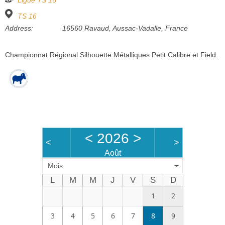
Ligue
TS 16
Bénévoles
TS 16
Address:
16560 Ravaud, Aussac-Vadalle, France
Vidéos
Boutique
Championnat Régional Silhouette Métalliques Petit Calibre et Field.
<
2026
>
<
>
Août
Mois
L
M
M
J
V
S
D
1
2
3
4
5
6
7
8
9