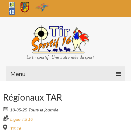
Le tir sportif : Une autre idée du sport
Menu
Infos club
Régionaux TAR
Sécurité
10-05-25 Toute la journée
Challenges TS 16
Ligue
TS 16
Bilan des championnats
TS 16