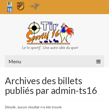
Le tir sportif : Une autre idée du sport
Menu
Infos club
Archives des billets
Sécurité
publiés par admin-ts16
Challenges TS 16
Bilan des championnats
Désolé, aucun résultat n'a été trouvé.