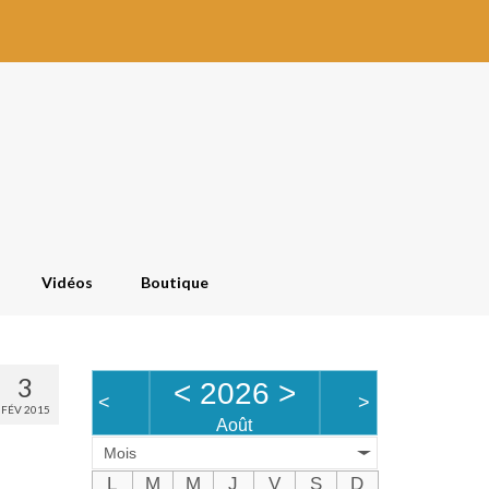
Vidéos
Boutique
3
<
2026
>
<
>
FÉV 2015
Août
Mois
L
M
M
J
V
S
D