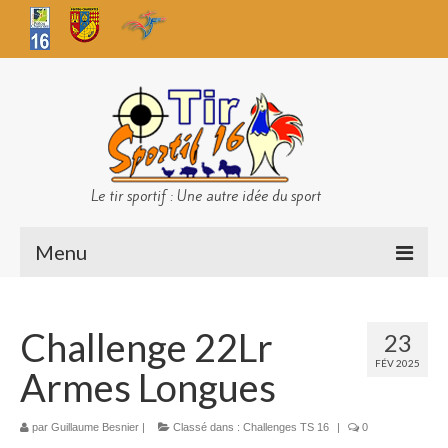
Le tir sportif : Une autre idée du sport
Menu
Infos club
Challenge 22Lr
23
Sécurité
FÉV 2025
Armes Longues
Challenges TS 16
Bilan des championnats
par
Guillaume Besnier
|
Classé dans :
Challenges TS 16
|
0