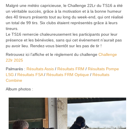
Malgré une météo capricieuse, le Challenge 22Lr du TS16 a été
Bénévoles
un véritable succès, grâce à la motivation et à la bonne humeur
des 40 tireurs présents tout au long du week-end, qui ont réalisé
Vidéos
un total de 99 tirs. Six clubs étaient représentés grâce à leurs
tireurs.
Boutique
Le TS16 remercie chaleureusement les participants pour leur
présence et les bénévoles, sans qui cet événement n’aurait pas
pu avoir lieu. Rendez-vous bientôt sur les pas de tir !
Retrouvez ici l’affiche et le règlement du challenge
Challenge
22lr 2025
Palmarès :
Résultats Assis
/
Résultats FRM
/
Résultats Pompe
LSG
/
Résultats FSA
/
Résultats FRM Optique
/
Résultats
Combine
Album photos :