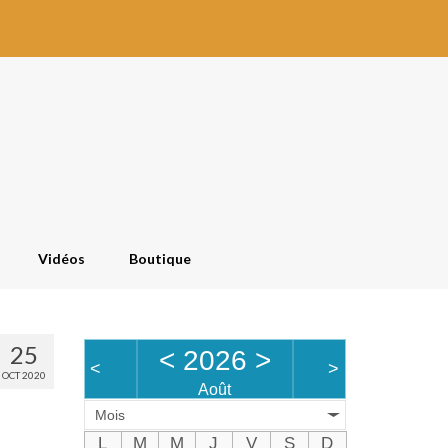
Vidéos
Boutique
25
<
2026
>
<
>
OCT 2020
Août
Mois
L
M
M
J
V
S
D