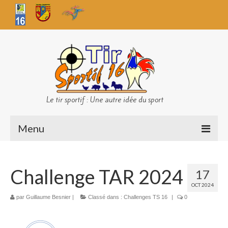
Le tir sportif : Une autre idée du sport
Menu
Infos club
Challenge TAR 2024
17
Sécurité
OCT 2024
Challenges TS 16
par
Guillaume Besnier
|
Classé dans :
Challenges TS 16
|
0
Bilan des championnats