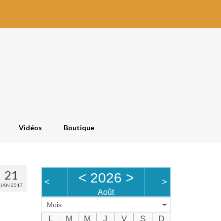
Vidéos
Boutique
21
<
2026
>
<
>
JAN 2017
Août
Mois
L
M
M
J
V
S
D