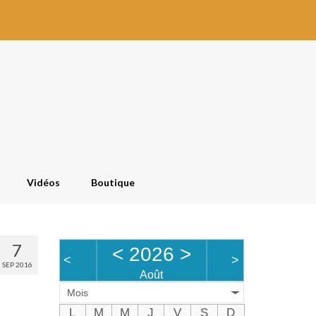
Vidéos
Boutique
7
<
2026
>
<
>
SEP 2016
Août
Mois
L
M
M
J
V
S
D