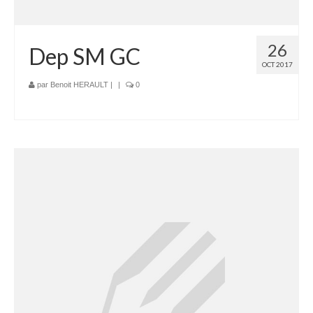
26
Dep SM GC
OCT 2017
par
Benoit HERAULT
|
|
0