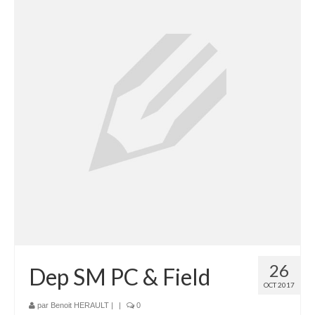
Bénévoles
Vidéos
Boutique
26
Dep SM PC & Field
OCT 2017
par
Benoit HERAULT
|
|
0