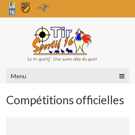
Le tir sportif : Une autre idée du sport
Menu
Infos club
Compétitions officielles
Sécurité
Challenges TS 16
Bilan des championnats