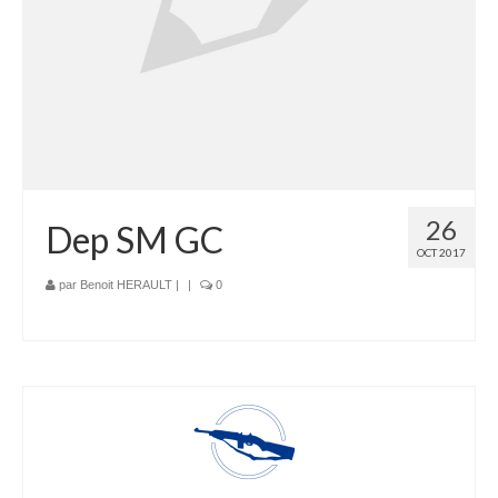
26
Dep SM GC
OCT 2017
par
Benoit HERAULT
|
|
0