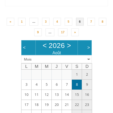
«
1
…
3
4
5
6
7
8
9
…
17
»
<
2026
>
<
>
Août
Mois
L
M
M
J
V
S
D
1
2
3
4
5
6
7
8
9
10
11
12
13
14
15
16
17
18
19
20
21
22
23