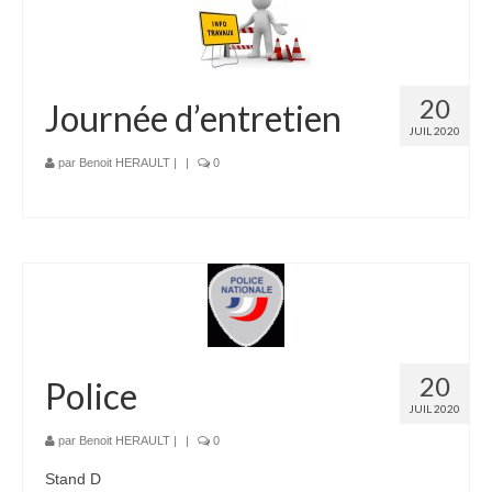
Bénévoles
Vidéos
20
Journée d’entretien
Boutique
JUIL 2020
par
Benoit HERAULT
|
|
0
20
Police
JUIL 2020
par
Benoit HERAULT
|
|
0
Stand D