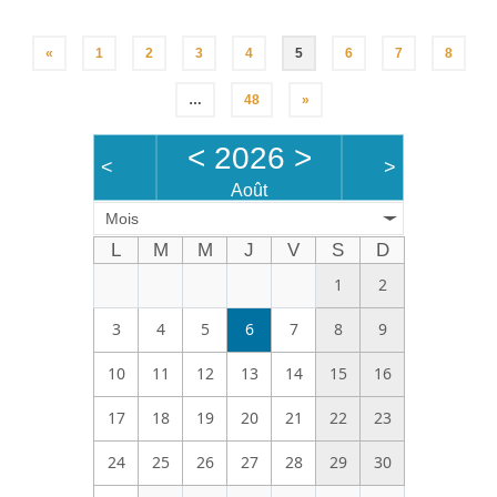
«
1
2
3
4
5
6
7
8
…
48
»
<
2026
>
<
>
Août
Mois
L
M
M
J
V
S
D
1
2
3
4
5
6
7
8
9
10
11
12
13
14
15
16
17
18
19
20
21
22
23
24
25
26
27
28
29
30