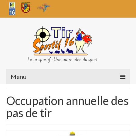
Le tir sportif : Une autre idée du sport
Menu
Infos club
Occupation annuelle des
Sécurité
pas de tir
Challenges TS 16
Bilan des championnats