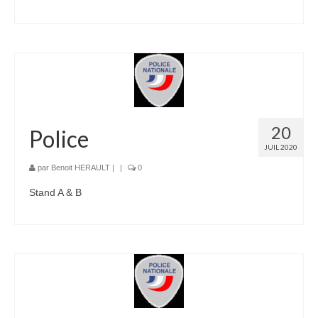
20
Police
JUIL 2020
par
Benoit HERAULT
|
|
0
Stand A & B