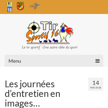
Le tir sportif : Une autre idée du sport
Menu
Infos club
Les journées
14
Sécurité
MAI 2018
d’entretien en
Challenges TS 16
images…
Bilan des championnats