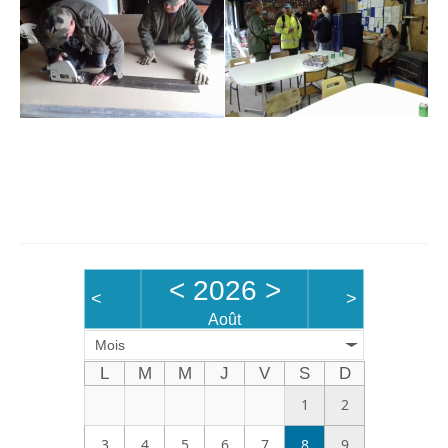
<
2026
>
<
>
Août
Mois
L
M
M
J
V
S
D
1
2
3
4
5
6
7
8
9